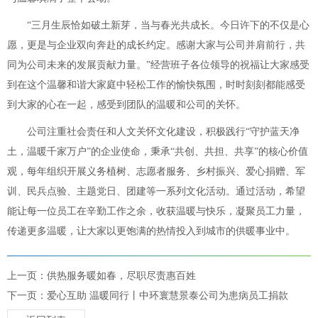
“三月生辰恰如破土新芽，当与春光共成长。今日许下的不仅是心
愿，更是与企业双向奔赴的成长约定。感谢大家与公司并肩前行，共
同为公司未来的发展贡献力量。”经营班子各位领导的祝福让大家感受
到在这个温馨和谐大家庭中轻松工作的愉快氛围，时时刻刻都能感受
到大家的心在一起，感受到团队的温暖和公司的关怀。
公司注重社会责任和人文关怀文化建设，积极践行“守护蓝天净
土，温暖千家万户”的企业使命，秉承“共创、共担、共享”的核心价值
观，每年组织开展义务植树、志愿者服务、乡村振兴、爱心捐赠、军
训、民兵点验、主题党日、团建等一系列文化活动。通过活动，希望
能让每一位员工在辛勤工作之余，收获温暖与快乐，凝聚员工力量，
传递更多温暖，让大家以更饱满的热情投入到城市的供暖事业中。
上一页：供热服务暖如春，尽职尽责惠百姓
下一页：爱心互助 温暖同行丨中环寰慧景泰公司为患病员工捐款