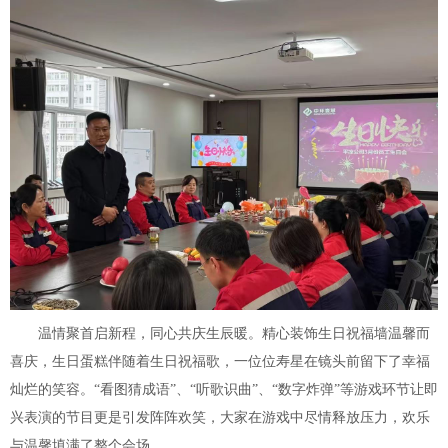
温情聚首启新程，同心共庆生辰暖。精心装饰生日祝福墙温馨而
喜庆，生日蛋糕伴随着生日祝福歌，一位位寿星在镜头前留下了幸福
灿烂的笑容。“看图猜成语”、“听歌识曲”、“数字炸弹”等游戏环节让即
兴表演的节目更是引发阵阵欢笑，大家在游戏中尽情释放压力，欢乐
与温馨填满了整个会场。