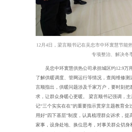
12月4日，梁言顺书记在吴忠市中环寰慧节
专项整治、解决冬
吴忠中环寰慧供热公司承担城区约12.9万用
了解供暖调度、管网运行等情况，查阅维修测
言顺指出，供暖问题涉及千家万户，要时刻把
求，让群众身暖心更暖。 梁言顺书记强调，
记“三个实实在在”的重要指示贯穿主题教育
用好“四下基层”制度，认真梳理群众诉求，
家事，设身处地、换位思考，对事关群众切身