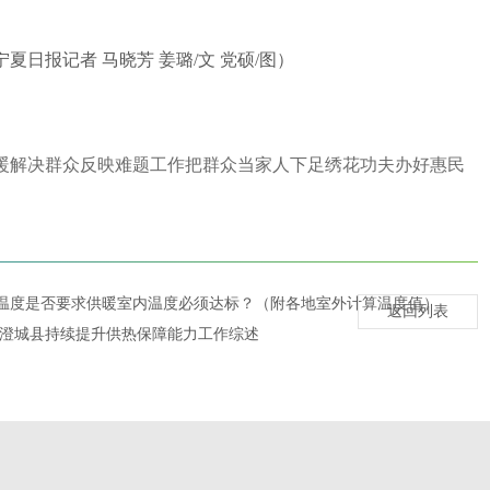
报记者 马晓芳 姜璐/文 党硕/图）
暖解决群众反映难题工作把群众当家人下足绣花功夫办好惠民
温度是否要求供暖室内温度必须达标？（附各地室外计算温度值）
返回列表
—澄城县持续提升供热保障能力工作综述