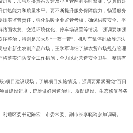
设进度，加强对换热站改造及小区管网的实时监测，认真做好
升供热能力和质量水平。要不断提升服务保障能力，畅通服务
要压实监管责任，强化供暖企业监管考核，确保供暖安全、平
解路面恢复、交通环境优化、停车场设置等情况，强调要加强
秩序整治，特别是加大对“一盔一带”、机动车乱停乱放等违法
吴忠市新生农副产品市场，王学军详细了解农贸市场规范管理
严格落实消防安全工作措施，全力以赴营造安全卫生、整洁有
)项目建设现场，了解项目实施情况，强调要紧紧围绕“百日
快项目建设进度，统筹做好河道治理、堤防建设、生态修复等各
利通区委书记陈宏，市委常委、副市长李晓玲参加调研。