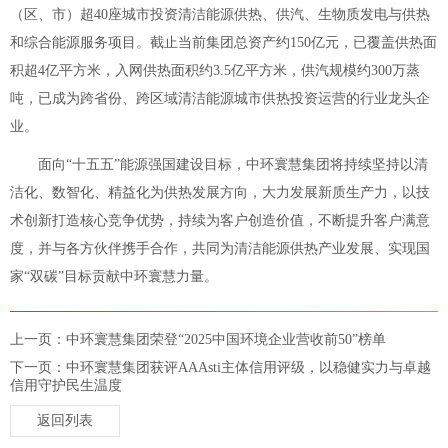
（区、市）超40座城市投资清洁能源供热、供汽、生物质发电与供热
和综合能源服务项目。截止当前集团总资产约150亿元，已覆盖供热面
积超4亿平方米，入网供热面积约3.5亿平方米，供汽规模约300万蒸
吨，已成为跨省份、跨区域清洁能源城市供热投资运营的行业龙头企
业。
面向“十五五”能源强国建设目标，中环寰慧集团将持续坚持以清
洁化、数智化、精益化为供热发展方向，大力发展新质生产力，以技
术创新打造核心竞争优势，持续为客户创造价值，不断提升客户满意
度，并与各方伙伴携手合作，共同为清洁能源供热产业发展、实现国
家“双碳”目标贡献中环寰慧力量。
上一页：中环寰慧集团荣登“2025中国环境企业营收前50”榜单
下一页：中环寰慧集团获评AAAsti主体信用评级，以稳健实力与卓越
信用守护民生温度
返回列表