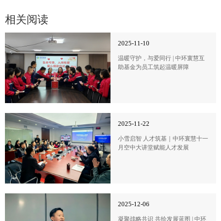
相关阅读
2025-11-10
温暖守护，与爱同行 | 中环寰慧互
助基金为员工筑起温暖屏障
2025-11-22
小雪启智 人才筑基｜中环寰慧十一
月空中大讲堂赋能人才发展
2025-12-06
凝聚战略共识 共绘发展蓝图 | 中环