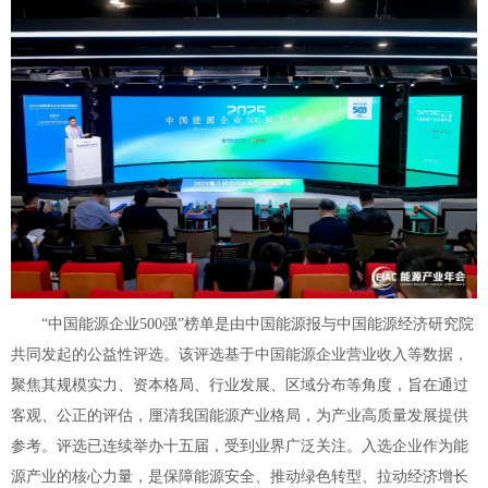
“中国能源企业500强”榜单是由中国能源报与中国能源经济研究院
共同发起的公益性评选。该评选基于中国能源企业营业收入等数据，
聚焦其规模实力、资本格局、行业发展、区域分布等角度，旨在通过
客观、公正的评估，厘清我国能源产业格局，为产业高质量发展提供
参考。评选已连续举办十五届，受到业界广泛关注。入选企业作为能
源产业的核心力量，是保障能源安全、推动绿色转型、拉动经济增长