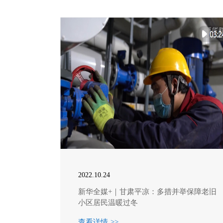
2022.10.24
新华全媒+｜甘肃平凉：多措并举保障老旧
小区居民温暖过冬
查看详情
>>