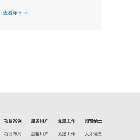
查看详情
>>
项目案例
服务用户
党建工作
招贤纳士
项目布局
温暖用户
党建工作
人才理念