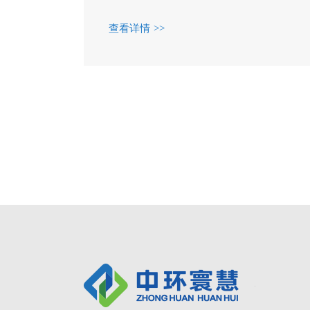
查看详情
>>