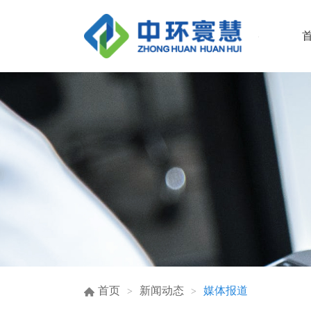
首页
新闻动态
媒体报道
>
>