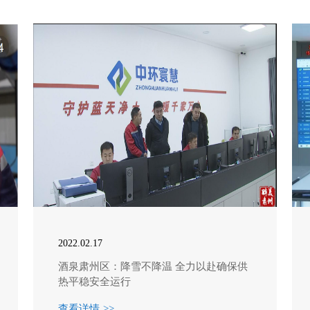
2022.02.17
酒泉肃州区：降雪不降温 全力以赴确保供
热平稳安全运行
查看详情
>>