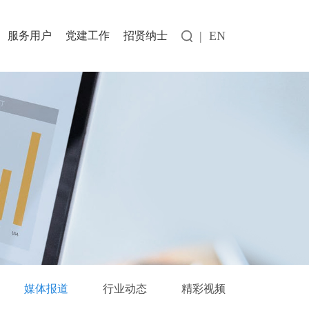
|
EN
服务用户
党建工作
招贤纳士
媒体报道
行业动态
精彩视频