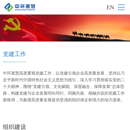
EN
党建工作
中环寰慧高度重视党建工作，以党建引领企业高质量发展，坚持以习
近平新时代中国特色社会主义思想为指引，深入学习贯彻落实党的二
十大精神，围绕“党建引领、文化赋能、深度融合、保障发展”总体思
路，构建党建与企业发展同向同行、同频共振、相融共促的党建工作
新格局，为集团高质量发展提供坚强的组织保证和强大的动力源泉。
组织建设