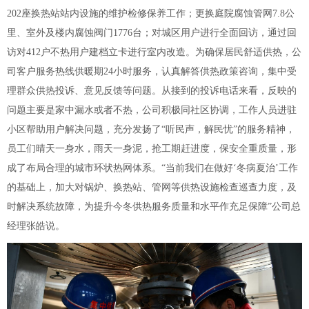
202座换热站站内设施的维护检修保养工作；更换庭院腐蚀管网7.8公
里、室外及楼内腐蚀阀门1776台；对城区用户进行全面回访，通过回
访对412户不热用户建档立卡进行室内改造。为确保居民舒适供热，公
司客户服务热线供暖期24小时服务，认真解答供热政策咨询，集中受
理群众供热投诉、意见反馈等问题。从接到的投诉电话来看，反映的
问题主要是家中漏水或者不热，公司积极同社区协调，工作人员进驻
小区帮助用户解决问题，充分发扬了“听民声，解民忧”的服务精神，
员工们晴天一身水，雨天一身泥，抢工期赶进度，保安全重质量，形
成了布局合理的城市环状热网体系。“当前我们在做好‘冬病夏治’工作
的基础上，加大对锅炉、换热站、管网等供热设施检查巡查力度，及
时解决系统故障，为提升今冬供热服务质量和水平作充足保障”公司总
经理张皓说。