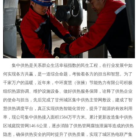
集中供热是关系群众生活幸福指数的民生工程，在行业发展中如
何实现各方共赢，是一道综合命题，考验着各方的担当和智慧。为了
千家万户的温暖，近年来，中环寰慧（张掖）节能热力有限公司积极
组织热源协调、维护设施设备、做好供热服务保障，诠释了供热企业
的使命与担当，先后完成了甘州城区集中供热主管网敷设，建成了智
慧供热调度平台，真正实现供热智能化管控，提升了能源的有效利用
率，现公司集中供热接入面积1584万平方米。累计更新改造集中供热
区域庭院管网146.6公里，逐步消除了供热管网腐蚀泄漏等造成的供热
隐患，确保供热安全的同时提升了供热质量，实现了城区热电联产集