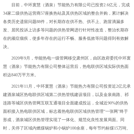
目前，中环寰慧（酒泉）节能热力有限公司已投资2.6亿元，完成
34家二级供热运营商57座换热站及其供热区域的整合并购，累计解决
各类历史遗留问题88件，对长期存在供不热、供不上、跑冒滴漏多
发、居民投诉上访多等问题的供热管网进行针对性改造，整治长期存
在的顽症痼疾，使多年存在的运行不畅、服务低效等问题得到有效解
决。
2020年9月，华能热电一级管网移交肃州区，由区政府委托中环寰
慧（酒泉）节能热力有限公司整体运营后，热电联供区域实际供热面
积达840万平方米。
2021年11月，中环寰慧（酒泉）节能热力有限公司投资近2亿元承
建酒泉城区热电联供区域第二供热管线建设项目，以及金泉南路、祁
连路等城区供热管网互联互通项目全面建成投运，全城近90%的供热
面积接入热电联供区域，标志着热电联供区域供热管理“一张网”终于
形成，酒泉城区供热管理实现了一体化、规范化良性发展局面。同
时，关停了区域内燃煤锅炉和小锅炉100余座，每年节约标煤15万吨、