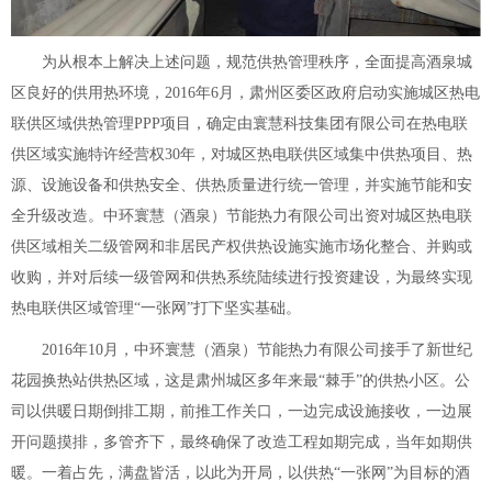
为从根本上解决上述问题，规范供热管理秩序，全面提高酒泉城
区良好的供用热环境，2016年6月，肃州区委区政府启动实施城区热电
联供区域供热管理PPP项目，确定由寰慧科技集团有限公司在热电联
供区域实施特许经营权30年，对城区热电联供区域集中供热项目、热
源、设施设备和供热安全、供热质量进行统一管理，并实施节能和安
全升级改造。中环寰慧（酒泉）节能热力有限公司出资对城区热电联
供区域相关二级管网和非居民产权供热设施实施市场化整合、并购或
收购，并对后续一级管网和供热系统陆续进行投资建设，为最终实现
热电联供区域管理“一张网”打下坚实基础。
2016年10月，中环寰慧（酒泉）节能热力有限公司接手了新世纪
花园换热站供热区域，这是肃州城区多年来最“棘手”的供热小区。公
司以供暖日期倒排工期，前推工作关口，一边完成设施接收，一边展
开问题摸排，多管齐下，最终确保了改造工程如期完成，当年如期供
暖。一着占先，满盘皆活，以此为开局，以供热“一张网”为目标的酒