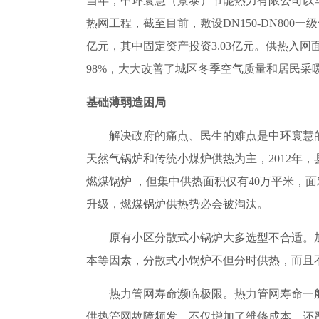
当年，中环寰慧（景泰）节能热力有限公司以
热网工程，截至目前，敷设DN150-DN800一级
亿元，其中固定资产投资3.03亿元。供热入网面
98%，大大改善了城区冬季空气质量和居民采
基础薄弱造困局
解决政府的痛点、民生的难点是中环寰慧的担
天然气锅炉和传统小煤炉供热为主，2012年，
燃煤锅炉 ，但集中供热面积仅有40万平米，
升级，燃煤锅炉供热势必会被淘汰。
原有小区分散式小锅炉大多选型不合适。加
本等因素，分散式小锅炉不但分时供热，而且
热力管网寿命濒临极限。热力管网寿命一般为
供热管网故障频发，不仅增加了维修成本，还