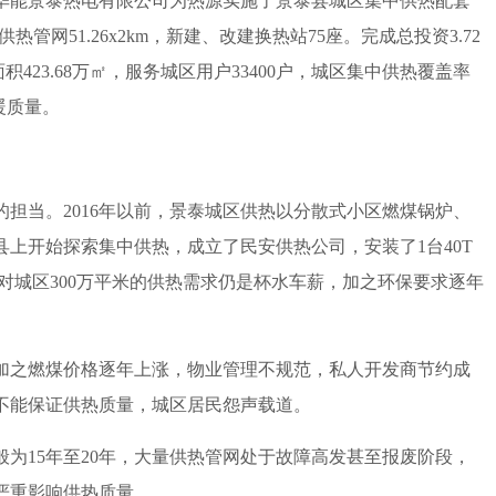
华能景泰热电有限公司为热源实施了景泰县城区集中供热配套
供热管网51.26х2km，新建、改建换热站75座。完成总投资3.72
积423.68万㎡，服务城区用户33400户，城区集中供热覆盖率
暖质量。
当。2016年以前，景泰城区供热以分散式小区燃煤锅炉、
县上开始探索集中供热，成立了民安供热公司，安装了1台40T
面对城区300万平米的供热需求仍是杯水车薪，加之环保要求逐年
之燃煤价格逐年上涨，物业管理不规范，私人开发商节约成
不能保证供热质量，城区居民怨声载道。
15年至20年，大量供热管网处于故障高发甚至报废阶段，
严重影响供热质量，