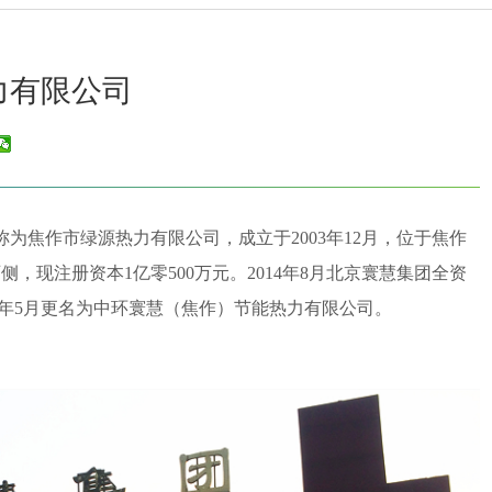
力有限公司
焦作市绿源热力有限公司，成立于2003年12月，位于焦作
，现注册资本1亿零500万元。2014年8月北京寰慧集团全资
18年5月更名为中环寰慧（焦作）节能热力有限公司。