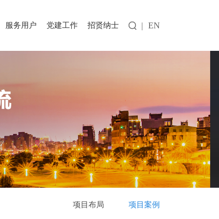
|
EN
服务用户
党建工作
招贤纳士
项目布局
项目案例